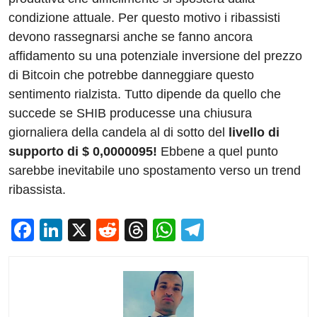
condizione attuale. Per questo motivo i ribassisti
devono rassegnarsi anche se fanno ancora
affidamento su una potenziale inversione del prezzo
di Bitcoin che potrebbe danneggiare questo
sentimento rialzista. Tutto dipende da quello che
succede se SHIB producesse una chiusura
giornaliera della candela al di sotto del
livello di
supporto di $ 0,0000095!
Ebbene a quel punto
sarebbe inevitabile uno spostamento verso un trend
ribassista.
F
Li
X
R
T
W
T
a
n
e
hr
h
el
c
k
d
e
at
e
e
e
di
a
s
gr