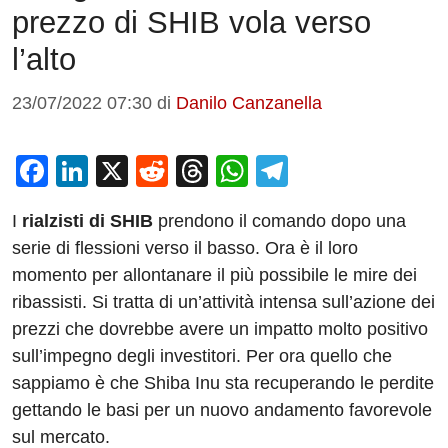
prezzo di SHIB vola verso
l’alto
23/07/2022 07:30
di
Danilo Canzanella
F
Li
X
R
T
W
T
a
n
e
hr
h
el
I
rialzisti di SHIB
prendono il comando dopo una
c
k
d
e
at
e
serie di flessioni verso il basso. Ora è il loro
e
e
di
a
s
gr
momento per allontanare il più possibile le mire dei
b
dI
t
d
A
a
ribassisti. Si tratta di un’attività intensa sull’azione dei
o
n
s
p
m
prezzi che dovrebbe avere un impatto molto positivo
o
p
sull’impegno degli investitori. Per ora quello che
sappiamo è che Shiba Inu sta recuperando le perdite
k
gettando le basi per un nuovo andamento favorevole
sul mercato.