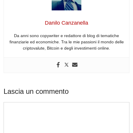
b
dI
t
d
A
a
o
n
s
p
m
o
p
Danilo Canzanella
k
Da anni sono copywriter e redattore di blog di tematiche
finanziarie ed economiche. Tra le mie passioni il mondo delle
criptovalute, Bitcoin e degli investimenti online.
Lascia un commento
Commento