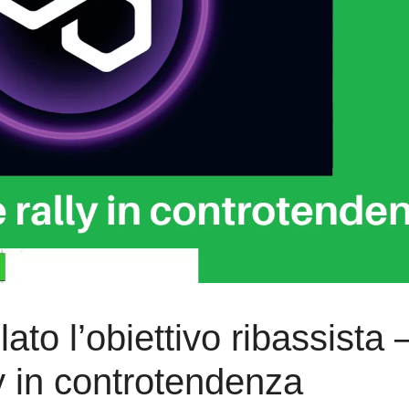
ato l’obiettivo ribassista 
y in controtendenza