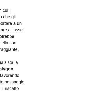
cui il
o che gli
ortare a un
are all’asset
potrebbe
nella sua
oraggiante.
alzista la
Polygon
e favorendo
esto passaggio
il riscatto