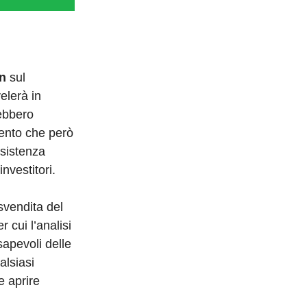
n
sul
elerà in
rebbero
mento che però
esistenza
nvestitori.
svendita del
cui l’analisi
sapevoli delle
alsiasi
e aprire