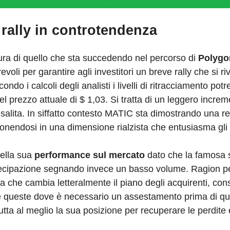
 rally in controtendenza
sura di quello che sta succedendo nel percorso di
Polygo
oli per garantire agli investitori un breve rally che si riv
do i calcoli degli analisti i livelli di ritracciamento pot
del prezzo attuale di $ 1,03. Si tratta di un leggero incre
isalita. In siffatto contesto MATIC sta dimostrando una r
endosi in una dimensione rialzista che entusiasma gli i
della sua
performance
sul mercato
dato che la famosa 
ecipazione segnando invece un basso volume. Ragion per 
 che cambia letteralmente il piano degli acquirenti, con
me queste dove è necessario un assestamento prima di qu
ta al meglio la sua posizione per recuperare le perdite 