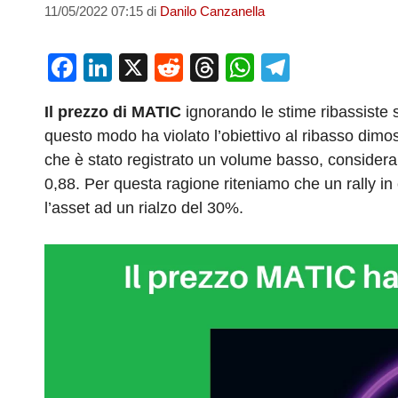
11/05/2022 07:15
di
Danilo Canzanella
F
Li
X
R
T
W
T
a
n
e
hr
h
el
Il prezzo di MATIC
ignorando le stime ribassiste 
c
k
d
e
at
e
questo modo ha violato l’obiettivo al ribasso dimo
e
e
di
a
s
gr
che è stato registrato un volume basso, considera
b
dI
t
d
A
a
0,88. Per questa ragione riteniamo che un rally i
o
n
s
p
m
l’asset ad un rialzo del 30%.
o
p
k