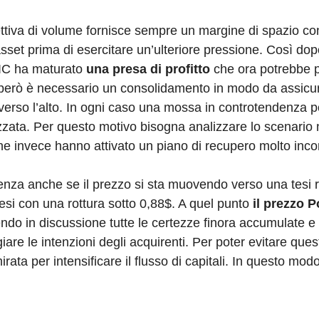
tiva di volume fornisce sempre un margine di spazio con 
asset prima di esercitare un’ulteriore pressione. Così dop
ATIC ha maturato
una presa di profitto
che ora potrebbe p
però è necessario un consolidamento in modo da assicur
o verso l’alto. In ogni caso una mossa in controtendenza 
zzata. Per questo motivo bisogna analizzare lo scenario 
i che invece hanno attivato un piano di recupero molto inc
enza anche se il prezzo si sta muovendo verso una tesi ri
tesi con una rottura sotto 0,88$. A quel punto
il prezzo 
endo in discussione tutte le certezze finora accumulate 
iare le intenzioni degli acquirenti. Per poter evitare qu
rata per intensificare il flusso di capitali. In questo modo 