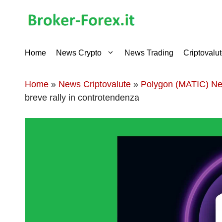
Vai
al
contenuto
Home
News Crypto
News Trading
Criptovalu
Home
»
News Criptovalute
»
Polygon (MATIC) N
breve rally in controtendenza