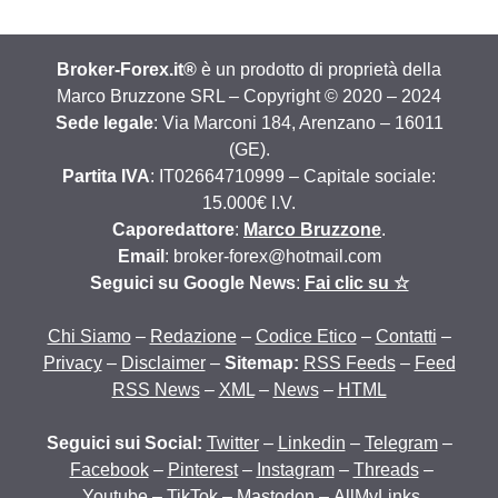
Broker-Forex.it®
è un prodotto di proprietà della
Marco Bruzzone SRL – Copyright © 2020 – 2024
Sede legale
: Via Marconi 184, Arenzano – 16011
(GE).
Partita IVA
: IT02664710999 – Capitale sociale:
15.000€ I.V.
Caporedattore
:
Marco Bruzzone
.
Email
: broker-forex@hotmail.com
Seguici su Google News
:
Fai clic su ☆
Chi Siamo
–
Redazione
–
Codice Etico
–
Contatti
–
Privacy
–
Disclaimer
–
Sitemap:
RSS Feeds
–
Feed
RSS News
–
XML
–
News
–
HTML
Seguici sui Social:
Twitter
–
Linkedin
–
Telegram
–
Facebook
–
Pinterest
–
Instagram
–
Threads
–
Youtube
–
TikTok
–
Mastodon
–
AllMyLinks