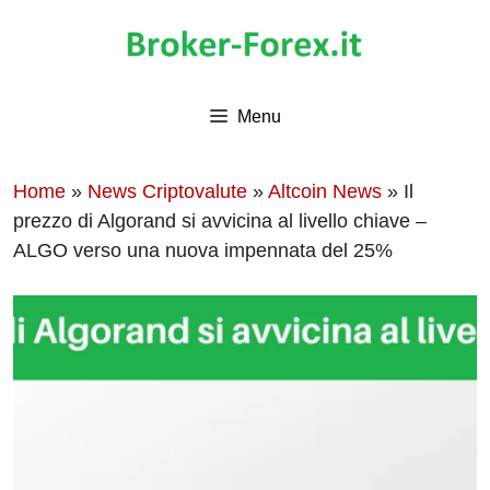
Vai
al
contenuto
Menu
Home
»
News Criptovalute
»
Altcoin News
»
Il
prezzo di Algorand si avvicina al livello chiave –
ALGO verso una nuova impennata del 25%