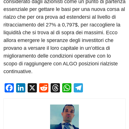
considerato dagli azionisti come un punto di partenza
essenziale per gettare le basi per una nuova corsa al
rialzo che per ora prova ad estendersi al livello di
ritracciamento del 27% a 0,797$, per raccogliere la
liquidità che si trova al di sopra dei massimi. Ecco
allora emergere le speranze degli investitori che
provano a versare il loro capitale in un’ottica di
miglioramento delle condizioni operative con lo
scopo di raggiungere con ALGO posizioni rialziste
continuative.
F
Li
X
R
T
W
T
a
n
e
hr
h
el
c
k
d
e
at
e
e
e
di
a
s
gr
b
dI
t
d
A
a