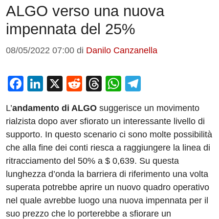
ALGO verso una nuova
impennata del 25%
08/05/2022 07:00
di
Danilo Canzanella
F
Li
X
R
T
W
T
a
n
e
hr
h
el
L’
andamento di ALGO
suggerisce un movimento
c
k
d
e
at
e
rialzista dopo aver sfiorato un interessante livello di
e
e
di
a
s
gr
supporto. In questo scenario ci sono molte possibilità
b
dI
t
d
A
a
che alla fine dei conti riesca a raggiungere la linea di
o
n
s
p
m
ritracciamento del 50% a $ 0,639. Su questa
o
p
lunghezza d’onda la barriera di riferimento una volta
superata potrebbe aprire un nuovo quadro operativo
k
nel quale avrebbe luogo una nuova impennata per il
suo prezzo che lo porterebbe a sfiorare un