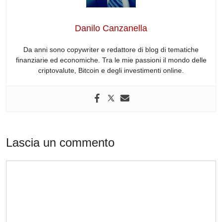
o
n
s
p
m
o
p
Danilo Canzanella
k
Da anni sono copywriter e redattore di blog di tematiche
finanziarie ed economiche. Tra le mie passioni il mondo delle
criptovalute, Bitcoin e degli investimenti online.
Lascia un commento
Commento