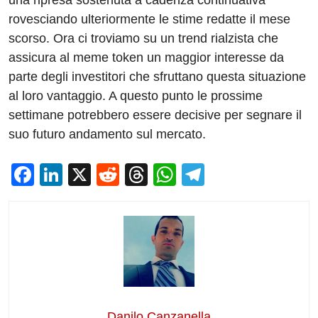
una ripresa sostenuta a cadenza continuativa
rovesciando ulteriormente le stime redatte il mese
scorso. Ora ci troviamo su un trend rialzista che
assicura al meme token un maggior interesse da
parte degli investitori che sfruttano questa situazione
al loro vantaggio. A questo punto le prossime
settimane potrebbero essere decisive per segnare il
suo futuro andamento sul mercato.
F
Li
X
R
T
W
T
a
n
e
hr
h
el
c
k
d
e
at
e
e
e
di
a
s
gr
b
dI
t
d
A
a
o
n
s
p
m
o
p
Danilo Canzanella