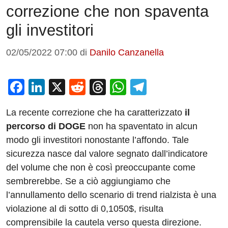
correzione che non spaventa
gli investitori
02/05/2022 07:00
di
Danilo Canzanella
F
Li
X
R
T
W
T
a
n
e
hr
h
el
La recente correzione che ha caratterizzato
il
c
k
d
e
at
e
percorso di DOGE
non ha spaventato in alcun
e
e
di
a
s
gr
modo gli investitori nonostante l’affondo. Tale
b
dI
t
d
A
a
sicurezza nasce dal valore segnato dall’indicatore
o
n
s
p
m
del volume che non è così preoccupante come
o
p
sembrerebbe. Se a ciò aggiungiamo che
l’annullamento dello scenario di trend rialzista è una
k
violazione al di sotto di 0,1050$, risulta
comprensibile la cautela verso questa direzione.