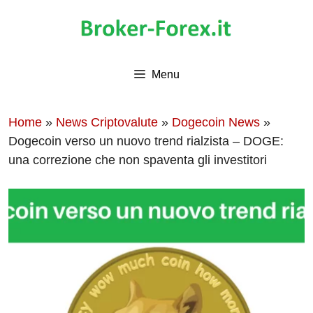
Vai
al
contenuto
Menu
Home
»
News Criptovalute
»
Dogecoin News
»
Dogecoin verso un nuovo trend rialzista – DOGE:
una correzione che non spaventa gli investitori