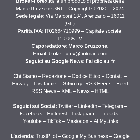
Broker-Forex.it®
è un prodotto di proprietà della
Marco Bruzzone SRL – Copyright © 2020 – 2024
Sede legale
: Via Marconi 184, Arenzano – 16011
(GE).
Partita IVA
: IT02664710999 – Capitale sociale:
15.000€ I.V.
Caporedattore
:
Marco Bruzzone
.
Email
: broker-forex@hotmail.com
Seguici su Google News
:
Fai clic su ☆
Chi Siamo
–
Redazione
–
Codice Etico
–
Contatti
–
Privacy
–
Disclaimer
–
Sitemap:
RSS Feeds
–
Feed
RSS News
–
XML
–
News
–
HTML
Seguici sui Social:
Twitter
–
Linkedin
–
Telegram
–
Facebook
–
Pinterest
–
Instagram
–
Threads
–
Youtube
–
TikTok
–
Mastodon
–
AllMyLinks
L’azienda:
TrustPilot
–
Google My Business
–
Google