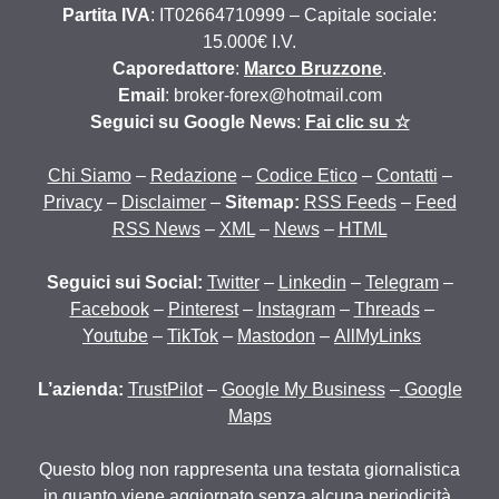
Partita IVA
: IT02664710999 – Capitale sociale:
15.000€ I.V.
Caporedattore
:
Marco Bruzzone
.
Email
: broker-forex@hotmail.com
Seguici su Google News
:
Fai clic su ☆
Chi Siamo
–
Redazione
–
Codice Etico
–
Contatti
–
Privacy
–
Disclaimer
–
Sitemap:
RSS Feeds
–
Feed
RSS News
–
XML
–
News
–
HTML
Seguici sui Social:
Twitter
–
Linkedin
–
Telegram
–
Facebook
–
Pinterest
–
Instagram
–
Threads
–
Youtube
–
TikTok
–
Mastodon
–
AllMyLinks
L’azienda:
TrustPilot
–
Google My Business
–
Google
Maps
Questo blog non rappresenta una testata giornalistica
in quanto viene aggiornato senza alcuna periodicità.