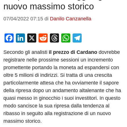
nuovo massimo storico
07/04/2022 07:15
di
Danilo Canzanella
F
Li
X
R
T
W
T
a
n
e
hr
h
el
Secondo gli analisti
il prezzo di Cardano
dovrebbe
c
k
d
e
at
e
registrare nelle prossime sessioni un incremento
e
e
di
a
s
gr
promettente portando la moneta ad espandersi con
b
dI
t
d
A
a
oltre 5 milioni di indirizzi. Si tratta di una crescita
o
n
s
p
m
particolarmente attesa che ha ovviamente il sapore
o
p
della ripresa dopo un andamento altalenante che ha
quasi messo in ginocchio i suoi investitori. In questo
k
modo sancisce la sua ripresa dalla tendenza al
ribasso in seguito alla registrazione di un nuovo
massimo storico.