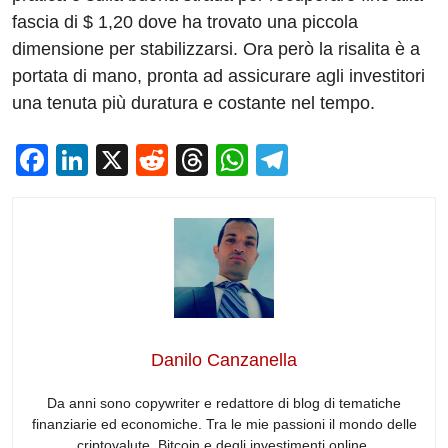
fascia di $ 1,20 dove ha trovato una piccola
dimensione per stabilizzarsi. Ora però la risalita è a
portata di mano, pronta ad assicurare agli investitori
una tenuta più duratura e costante nel tempo.
F
Li
X
R
T
W
T
a
n
e
hr
h
el
c
k
d
e
at
e
e
e
di
a
s
gr
b
dI
t
d
A
a
o
n
s
p
m
o
p
Danilo Canzanella
k
Da anni sono copywriter e redattore di blog di tematiche
finanziarie ed economiche. Tra le mie passioni il mondo delle
criptovalute, Bitcoin e degli investimenti online.