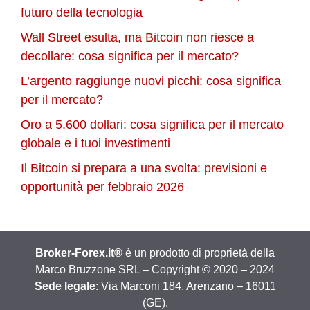
futuro della tecnologia
Wall Street esulta, ma Bitcoin non riesce a
decollare: cosa significa per il mercato?
L’argento raggiunge nuovi picchi: cosa significa
per il mercato?
Oro a 5.600 dollari: cosa significa per il mercato
globale e i tuoi investimenti
Il Bitcoin si prepara a una svolta: previsioni e
opportunità per febbraio 2026
Broker-Forex.it®
è un prodotto di proprietà della
Marco Bruzzone SRL – Copyright © 2020 – 2024
Sede legale
: Via Marconi 184, Arenzano – 16011
(GE).