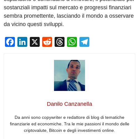
sostanziali impatti sul mercato e progressi finanziari
sembra promettente, lasciando il mondo a osservare
da vicino questi sviluppi.
F
Li
X
R
T
W
T
a
n
e
hr
h
el
c
k
d
e
at
e
e
e
di
a
s
gr
b
dI
t
d
A
a
o
n
s
p
m
o
p
Danilo Canzanella
k
Da anni sono copywriter e redattore di blog di tematiche
finanziarie ed economiche. Tra le mie passioni il mondo delle
criptovalute, Bitcoin e degli investimenti online.