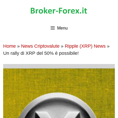
Vai
al
contenuto
Menu
Home
»
News Criptovalute
»
Ripple (XRP) News
»
Un rally di XRP del 50% è possibile!