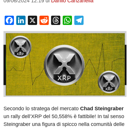
09/06/2024 12:19
di
Danilo Canzanella
F
Li
X
R
T
W
T
a
n
e
hr
h
el
c
k
d
e
at
e
e
e
di
a
s
gr
b
dI
t
d
A
a
o
n
s
p
m
o
p
k
Secondo lo stratega del mercato
Chad Steingraber
un rally dell’XRP del 50,558% è fattibile! In tal senso
Steingraber una figura di spicco nella comunità delle