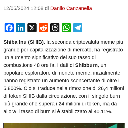
12/05/2024 12:08
di
Danilo Canzanella
F
Li
X
R
T
W
T
a
n
e
hr
h
el
Shiba Inu (SHIB)
, la seconda criptovaluta meme più
c
k
d
e
at
e
grande per capitalizzazione di mercato, ha registrato
e
e
di
a
s
gr
un aumento significativo del suo tasso di
b
dI
t
d
A
a
combustione 48 ore fa. I dati di
Shibburn
, un
o
n
s
p
m
popolare esploratore di monete meme, inizialmente
o
p
hanno registrato un aumento sconcertante di oltre il
5.800%. Ciò si traduce nella rimozione di 26,4 milioni
k
di token SHIB dalla circolazione, con il singolo burn
più grande che supera i 24 milioni di token, ma da
allora il tasso di burn si è stabilizzato al 40,11%.