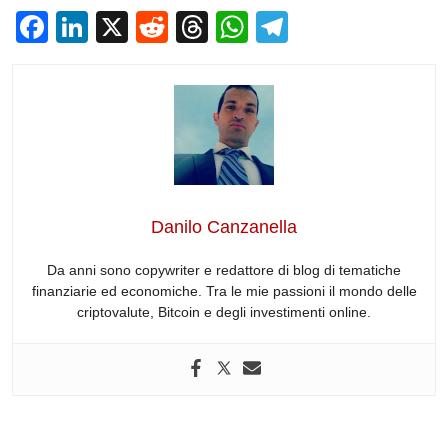
F
Li
X
R
T
W
T
a
n
e
hr
h
el
c
k
d
e
at
e
e
e
di
a
s
gr
b
dI
t
d
A
a
o
n
s
p
m
o
p
Danilo Canzanella
k
Da anni sono copywriter e redattore di blog di tematiche
finanziarie ed economiche. Tra le mie passioni il mondo delle
criptovalute, Bitcoin e degli investimenti online.