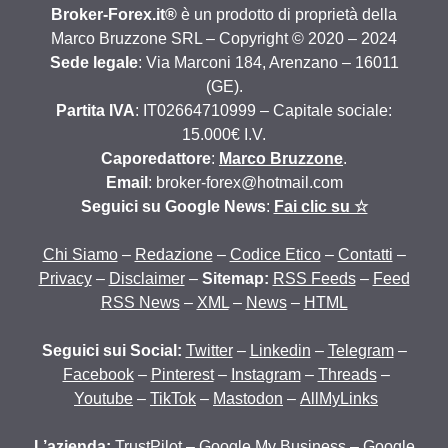
Broker-Forex.it®
è un prodotto di proprietà della
Marco Bruzzone SRL – Copyright © 2020 – 2024
Sede legale
: Via Marconi 184, Arenzano – 16011
(GE).
Partita IVA
: IT02664710999 – Capitale sociale:
15.000€ I.V.
Caporedattore
:
Marco Bruzzone
.
Email
: broker-forex@hotmail.com
Seguici su Google News
:
Fai clic su ☆
Chi Siamo
–
Redazione
–
Codice Etico
–
Contatti
–
Privacy
–
Disclaimer
–
Sitemap:
RSS Feeds
–
Feed
RSS News
–
XML
–
News
–
HTML
Seguici sui Social:
Twitter
–
Linkedin
–
Telegram
–
Facebook
–
Pinterest
–
Instagram
–
Threads
–
Youtube
–
TikTok
–
Mastodon
–
AllMyLinks
L’azienda:
TrustPilot
–
Google My Business
–
Google