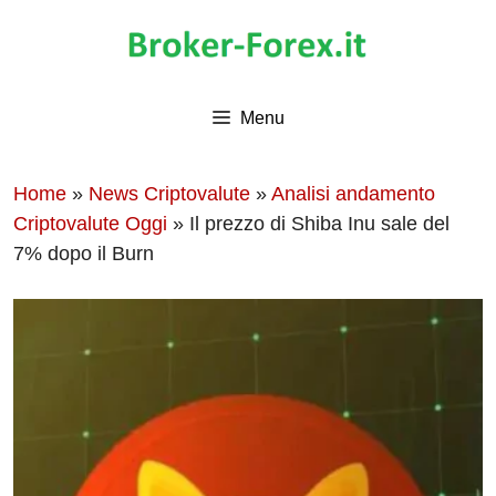
Vai
al
contenuto
Menu
Home
»
News Criptovalute
»
Analisi andamento
Criptovalute Oggi
»
Il prezzo di Shiba Inu sale del
7% dopo il Burn