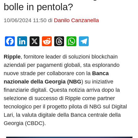
bolle in pentola?
10/06/2024 11:50
di
Danilo Canzanella
F
Li
X
R
T
W
T
a
n
e
hr
h
el
Ripple
, fornitore leader di soluzioni blockchain
c
k
d
e
at
e
aziendali per pagamenti globali, sta esplorando
e
e
di
a
s
gr
nuove strade per collaborare con la
Banca
b
dI
t
d
A
a
nazionale della Georgia (NBG
) su iniziative
o
n
s
p
m
finanziarie digitali. Questa notizia arriva dopo la
o
p
selezione di successo di Ripple come partner
tecnologico per il progetto pilota di NBG sul Digital
k
Lari, la valuta digitale della Banca centrale della
Georgia (CBDC).