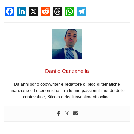
F
Li
X
R
T
W
T
a
n
e
hr
h
el
c
k
d
e
at
e
e
e
di
a
s
gr
b
dI
t
d
A
a
o
n
s
p
m
o
p
Danilo Canzanella
k
Da anni sono copywriter e redattore di blog di tematiche
finanziarie ed economiche. Tra le mie passioni il mondo delle
criptovalute, Bitcoin e degli investimenti online.