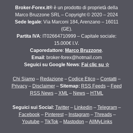
Broker-Forex.it®
è un prodotto di proprietà della
Marco Bruzzone SRL – Copyright © 2020 – 2024
Sede legale
: Via Marconi 184, Arenzano – 16011
(GE).
Partita IVA
: IT02664710999 – Capitale sociale:
15.000€ I.V.
Caporedattore
:
Marco Bruzzone
.
Email
: broker-forex@hotmail.com
Seguici su Google News
:
Fai clic su ☆
Chi Siamo
–
Redazione
–
Codice Etico
–
Contatti
–
Privacy
–
Disclaimer
–
Sitemap:
RSS Feeds
–
Feed
RSS News
–
XML
–
News
–
HTML
Seguici sui Social:
Twitter
–
Linkedin
–
Telegram
–
Facebook
–
Pinterest
–
Instagram
–
Threads
–
Youtube
–
TikTok
–
Mastodon
–
AllMyLinks