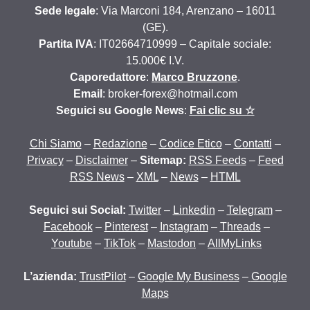
Sede legale
: Via Marconi 184, Arenzano – 16011
(GE).
Partita IVA
: IT02664710999 – Capitale sociale:
15.000€ I.V.
Caporedattore
:
Marco Bruzzone
.
Email
: broker-forex@hotmail.com
Seguici su Google News
:
Fai clic su ☆
Chi Siamo
–
Redazione
–
Codice Etico
–
Contatti
–
Privacy
–
Disclaimer
–
Sitemap:
RSS Feeds
–
Feed
RSS News
–
XML
–
News
–
HTML
Seguici sui Social:
Twitter
–
Linkedin
–
Telegram
–
Facebook
–
Pinterest
–
Instagram
–
Threads
–
Youtube
–
TikTok
–
Mastodon
–
AllMyLinks
L’azienda:
TrustPilot
–
Google My Business
–
Google
Maps