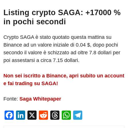
Listing crypto SAGA: +17000 %
in pochi secondi
Crypto SAGA è stato quotato questa mattina su
Binance ad un valore iniziale di 0.04 $, dopo pochi
secondo il valore è schizzato ad oltre 7.8 dollari per
poi assestarsi a circa 7.15 dollari.
Non sei iscritto a Binance, apri subito un account
e fai trading su SAGA!
Fonte:
Saga Whitepaper
F
Li
X
R
T
W
T
a
n
e
hr
h
el