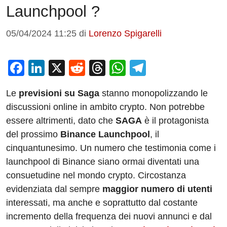
Launchpool ?
05/04/2024 11:25
di
Lorenzo Spigarelli
F
Li
X
R
T
W
T
a
n
e
hr
h
el
Le
previsioni su Saga
stanno monopolizzando le
c
k
d
e
at
e
discussioni online in ambito crypto. Non potrebbe
e
e
di
a
s
gr
essere altrimenti, dato che
SAGA
è il protagonista
b
dI
t
d
A
a
del prossimo
Binance Launchpool
, il
o
n
s
p
m
cinquantunesimo. Un numero che testimonia come i
o
p
launchpool di Binance siano ormai diventati una
consuetudine nel mondo crypto. Circostanza
k
evidenziata dal sempre
maggior numero di utenti
interessati, ma anche e soprattutto dal costante
incremento della frequenza dei nuovi annunci e dal