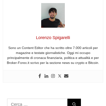
c
k
d
e
at
e
e
e
di
a
s
gr
b
dI
t
d
A
a
o
n
s
p
m
o
p
Lorenzo Spigarelli
k
Sono un Content Editor che ha scritto oltre 7.000 articoli per
magazine e testate giornalistiche. Oggi mi occupo
principalmente di cronaca finanziaria, politica e attualità e per
Broker-Forex.it scrivo per la sezione news su crypto e Bitcoin.
Ricerca