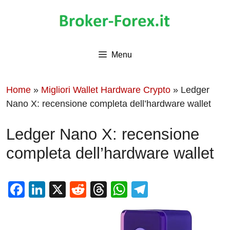
Vai
al
contenuto
Menu
Home
»
Migliori Wallet Hardware Crypto
»
Ledger
Nano X: recensione completa dell’hardware wallet
Ledger Nano X: recensione
completa dell’hardware wallet
F
Li
X
R
T
W
T
a
n
e
hr
h
el
c
k
d
e
at
e