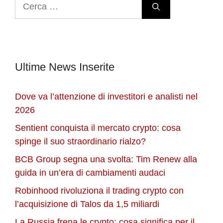
Ricerca
b
dI
t
d
A
a
per:
o
n
s
p
m
o
p
k
Ultime News Inserite
Dove va l’attenzione di investitori e analisti nel
2026
Sentient conquista il mercato crypto: cosa
spinge il suo straordinario rialzo?
BCB Group segna una svolta: Tim Renew alla
guida in un’era di cambiamenti audaci
Robinhood rivoluziona il trading crypto con
l’acquisizione di Talos da 1,5 miliardi
La Russia frena le crypto: cosa significa per il