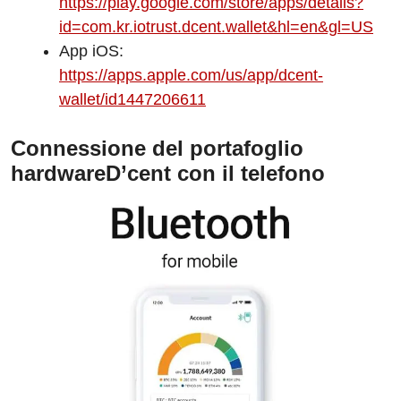
https://play.google.com/store/apps/details?
id=com.kr.iotrust.dcent.wallet&hl=en&gl=US
App iOS:
https://apps.apple.com/us/app/dcent-
wallet/id1447206611
Connessione del portafoglio
hardwareD’cent con il telefono