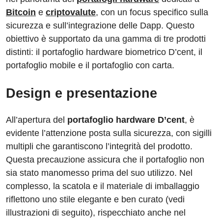
e
e
di
a
s
gr
Bitcoin
e
criptovalute
, con un focus specifico sulla
b
dI
t
d
A
a
sicurezza e sull’integrazione delle Dapp. Questo
o
n
s
p
m
obiettivo è supportato da una gamma di tre prodotti
o
p
distinti: il portafoglio hardware biometrico D’cent, il
portafoglio mobile e il portafoglio con carta.
k
Design e presentazione
All’apertura del
portafoglio hardware D’cent
, è
evidente l’attenzione posta sulla sicurezza, con sigilli
multipli che garantiscono l’integrità del prodotto.
Questa precauzione assicura che il portafoglio non
sia stato manomesso prima del suo utilizzo. Nel
complesso, la scatola e il materiale di imballaggio
riflettono uno stile elegante e ben curato (vedi
illustrazioni di seguito), rispecchiato anche nel