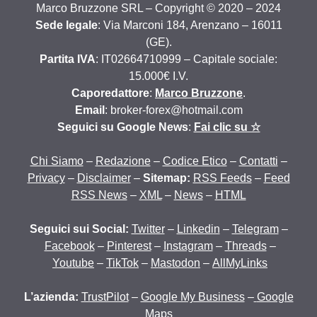
Marco Bruzzone SRL – Copyright © 2020 – 2024
Sede legale
: Via Marconi 184, Arenzano – 16011
(GE).
Partita IVA
: IT02664710999 – Capitale sociale:
15.000€ I.V.
Caporedattore
:
Marco Bruzzone
.
Email
: broker-forex@hotmail.com
Seguici su Google News
:
Fai clic su ☆
Chi Siamo
–
Redazione
–
Codice Etico
–
Contatti
–
Privacy
–
Disclaimer
–
Sitemap:
RSS Feeds
–
Feed
RSS News
–
XML
–
News
–
HTML
Seguici sui Social:
Twitter
–
Linkedin
–
Telegram
–
Facebook
–
Pinterest
–
Instagram
–
Threads
–
Youtube
–
TikTok
–
Mastodon
–
AllMyLinks
L’azienda:
TrustPilot
–
Google My Business
–
Google
Maps