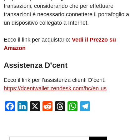
transazioni, considerando che per effettuare
transazioni è necessario connettere il portafoglio a
un dispositivo collegato a Internet.
Ecco il link per acquistarlo:
Vedi il Prezzo su
Amazon
Assistenza D’cent
Ecco il link per l’assistenza clienti D’cent:
https://dcentwallet.zendesk.com/hc/en-us
F
Li
X
R
T
W
T
a
n
e
hr
h
el
c
k
d
e
at
e
e
e
di
a
s
gr