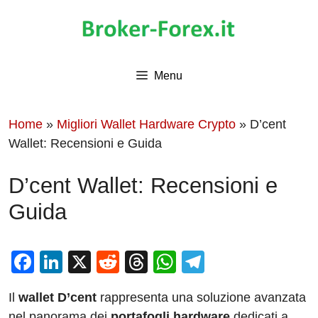
Vai
al
contenuto
Menu
Home
»
Migliori Wallet Hardware Crypto
»
D’cent
Wallet: Recensioni e Guida
D’cent Wallet: Recensioni e
Guida
F
Li
X
R
T
W
T
a
n
e
hr
h
el
Il
wallet D’cent
rappresenta una soluzione avanzata
c
k
d
e
at
e
nel panorama dei
portafogli hardware
dedicati a