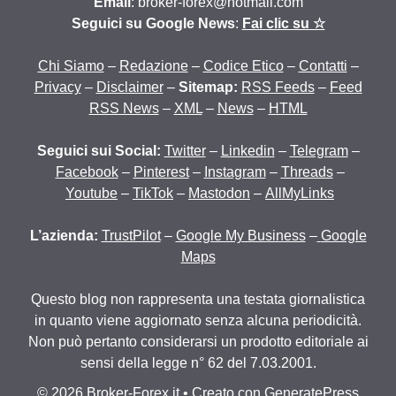
Email
: broker-forex@hotmail.com
Seguici su Google News
:
Fai clic su ☆
Chi Siamo
–
Redazione
–
Codice Etico
–
Contatti
–
Privacy
–
Disclaimer
–
Sitemap:
RSS Feeds
–
Feed
RSS News
–
XML
–
News
–
HTML
Seguici sui Social:
Twitter
–
Linkedin
–
Telegram
–
Facebook
–
Pinterest
–
Instagram
–
Threads
–
Youtube
–
TikTok
–
Mastodon
–
AllMyLinks
L’azienda:
TrustPilot
–
Google My Business
–
Google
Maps
Questo blog non rappresenta una testata giornalistica
in quanto viene aggiornato senza alcuna periodicità.
Non può pertanto considerarsi un prodotto editoriale ai
sensi della legge n° 62 del 7.03.2001.
© 2026 Broker-Forex.it
• Creato con
GeneratePress