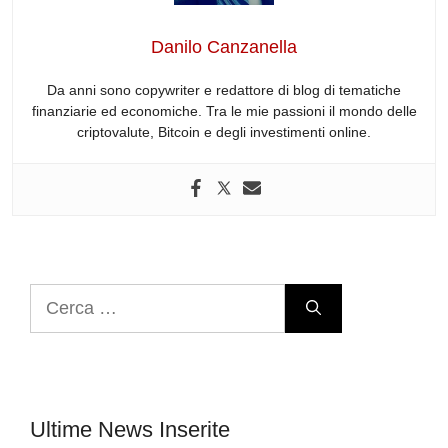
o
n
s
p
m
o
p
Danilo Canzanella
k
Da anni sono copywriter e redattore di blog di tematiche
finanziarie ed economiche. Tra le mie passioni il mondo delle
criptovalute, Bitcoin e degli investimenti online.
Ricerca
per:
Ultime News Inserite