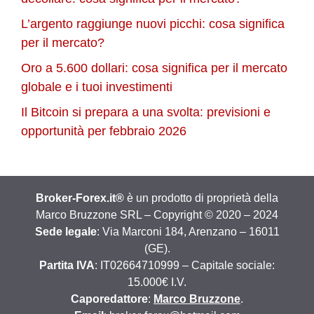
L’argento raggiunge nuovi picchi: cosa significa
per il mercato?
Oro a 5.600 dollari: cosa significa per il mercato
globale e i tuoi investimenti
Il Bitcoin si prepara a una svolta: previsioni e
opportunità per febbraio 2026
Broker-Forex.it®
è un prodotto di proprietà della
Marco Bruzzone SRL – Copyright © 2020 – 2024
Sede legale
: Via Marconi 184, Arenzano – 16011
(GE).
Partita IVA
: IT02664710999 – Capitale sociale:
15.000€ I.V.
Caporedattore
:
Marco Bruzzone
.