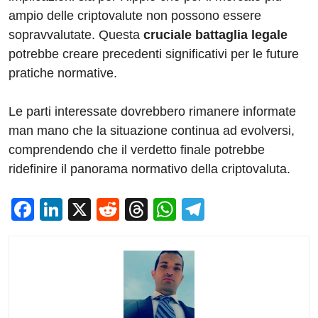
ampio delle criptovalute non possono essere
sopravvalutate. Questa
cruciale battaglia legale
potrebbe creare precedenti significativi per le future
pratiche normative.
Le parti interessate dovrebbero rimanere informate
man mano che la situazione continua ad evolversi,
comprendendo che il verdetto finale potrebbe
ridefinire il panorama normativo della criptovaluta.
F
Li
X
R
T
W
T
a
n
e
hr
h
el
c
k
d
e
at
e
e
e
di
a
s
gr
b
dI
t
d
A
a