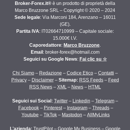
Broker-Forex.it®
è un prodotto di proprietà della
Marco Bruzzone SRL – Copyright © 2020 – 2024
Sede legale
: Via Marconi 184, Arenzano – 16011
(GE).
Partita IVA
: IT02664710999 – Capitale sociale:
15.000€ I.V.
Caporedattore
:
Marco Bruzzone
.
Email
: broker-forex@hotmail.com
Seguici su Google News
:
Fai clic su ☆
Chi Siamo
–
Redazione
–
Codice Etico
–
Contatti
–
Privacy
–
Disclaimer
–
Sitemap:
RSS Feeds
–
Feed
RSS News
–
XML
–
News
–
HTML
Seguici sui Social:
Twitter
–
Linkedin
–
Telegram
–
Facebook
–
Pinterest
–
Instagram
–
Threads
–
Youtube
–
TikTok
–
Mastodon
–
AllMyLinks
L’azienda:
TrustPilot
–
Google My Business
–
Google