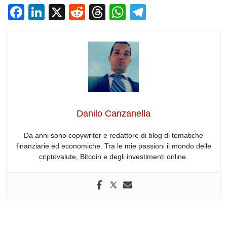
F
Li
X
R
T
W
T
a
n
e
hr
h
el
c
k
d
e
at
e
e
e
di
a
s
gr
b
dI
t
d
A
a
o
n
s
p
m
o
p
Danilo Canzanella
k
Da anni sono copywriter e redattore di blog di tematiche
finanziarie ed economiche. Tra le mie passioni il mondo delle
criptovalute, Bitcoin e degli investimenti online.