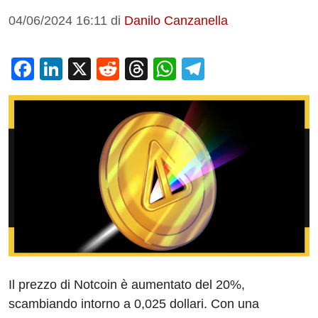
04/06/2024 16:11
di
Danilo Canzanella
F
Li
X
R
T
W
T
a
n
e
hr
h
el
c
k
d
e
at
e
e
e
di
a
s
gr
b
dI
t
d
A
a
o
n
s
p
m
o
p
k
Il prezzo di Notcoin è aumentato del 20%,
scambiando intorno a 0,025 dollari. Con una