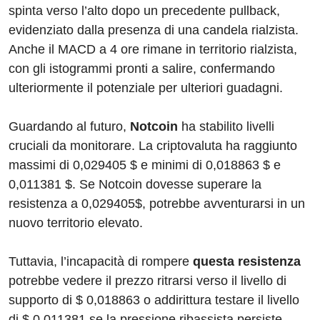
spinta verso l’alto dopo un precedente pullback,
evidenziato dalla presenza di una candela rialzista.
Anche il MACD a 4 ore rimane in territorio rialzista,
con gli istogrammi pronti a salire, confermando
ulteriormente il potenziale per ulteriori guadagni.
Guardando al futuro,
Notcoin
ha stabilito livelli
cruciali da monitorare. La criptovaluta ha raggiunto
massimi di 0,029405 $ e minimi di 0,018863 $ e
0,011381 $. Se Notcoin dovesse superare la
resistenza a 0,029405$, potrebbe avventurarsi in un
nuovo territorio elevato.
Tuttavia, l’incapacità di rompere
questa resistenza
potrebbe vedere il prezzo ritrarsi verso il livello di
supporto di $ 0,018863 o addirittura testare il livello
di $ 0,011381 se la pressione ribassista persiste.