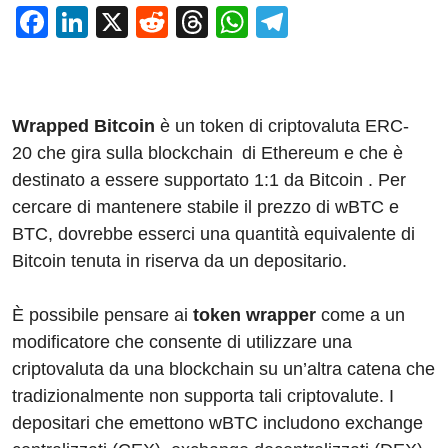
F
Li
X
R
T
W
T
a
n
e
hr
h
el
c
k
d
e
at
e
e
e
di
a
s
gr
Wrapped Bitcoin
è un token di criptovaluta ERC-
b
dI
t
d
A
a
20 che gira sulla blockchain di Ethereum e che è
o
n
s
p
m
destinato a essere supportato 1:1 da Bitcoin . Per
o
p
cercare di mantenere stabile il prezzo di wBTC e
BTC, dovrebbe esserci una quantità equivalente di
k
Bitcoin tenuta in riserva da un depositario.
È possibile pensare ai
token wrapper
come a un
modificatore che consente di utilizzare una
criptovaluta da una blockchain su un’altra catena che
tradizionalmente non supporta tali criptovalute. I
depositari che emettono wBTC includono exchange