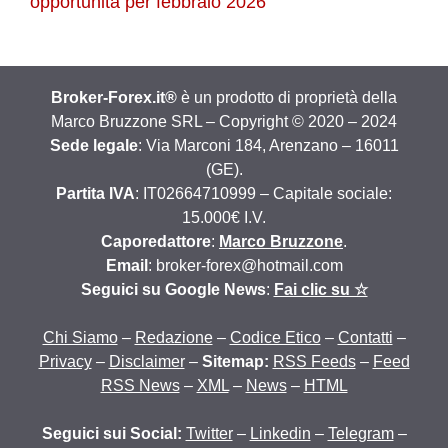
opportunità per febbraio 2026
Broker-Forex.it®
è un prodotto di proprietà della
Marco Bruzzone SRL – Copyright © 2020 – 2024
Sede legale
: Via Marconi 184, Arenzano – 16011
(GE).
Partita IVA
: IT02664710999 – Capitale sociale:
15.000€ I.V.
Caporedattore
:
Marco Bruzzone
.
Email
: broker-forex@hotmail.com
Seguici su Google News
:
Fai clic su ☆
Chi Siamo
–
Redazione
–
Codice Etico
–
Contatti
–
Privacy
–
Disclaimer
–
Sitemap:
RSS Feeds
–
Feed
RSS News
–
XML
–
News
–
HTML
Seguici sui Social:
Twitter
–
Linkedin
–
Telegram
–