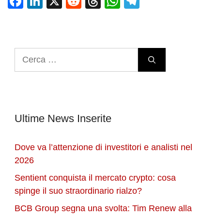
F
Li
X
R
T
W
T
a
n
e
hr
h
el
c
k
d
e
at
e
e
e
di
a
s
gr
Ricerca
b
dI
t
d
A
a
per:
o
n
s
p
m
o
p
k
Ultime News Inserite
Dove va l’attenzione di investitori e analisti nel
2026
Sentient conquista il mercato crypto: cosa
spinge il suo straordinario rialzo?
BCB Group segna una svolta: Tim Renew alla