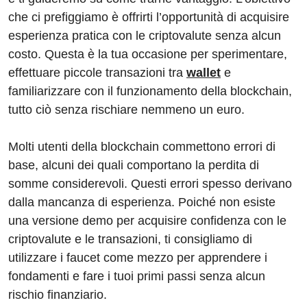
e
e
di
a
s
gr
che ci prefiggiamo è offrirti l’opportunità di acquisire
b
dI
t
d
A
a
esperienza pratica con le criptovalute senza alcun
o
n
s
p
m
costo. Questa è la tua occasione per sperimentare,
o
p
effettuare piccole transazioni tra
wallet
e
familiarizzare con il funzionamento della blockchain,
k
tutto ciò senza rischiare nemmeno un euro.
Molti utenti della blockchain commettono errori di
base, alcuni dei quali comportano la perdita di
somme considerevoli. Questi errori spesso derivano
dalla mancanza di esperienza. Poiché non esiste
una versione demo per acquisire confidenza con le
criptovalute e le transazioni, ti consigliamo di
utilizzare i faucet come mezzo per apprendere i
fondamenti e fare i tuoi primi passi senza alcun
rischio finanziario.