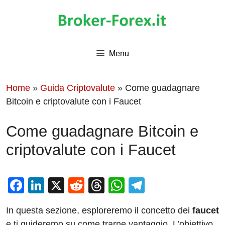
Vai
al
contenuto
Menu
Home
»
Guida Criptovalute
»
Come guadagnare
Bitcoin e criptovalute con i Faucet
Come guadagnare Bitcoin e
criptovalute con i Faucet
F
Li
X
R
T
W
T
a
n
e
hr
h
el
In questa sezione, esploreremo il concetto dei
faucet
c
k
d
e
at
e
e ti guideremo su come trarne vantaggio. L’obiettivo