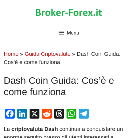
Vai
al
contenuto
Menu
Home
»
Guida Criptovalute
»
Dash Coin Guida:
Cos’è e come funziona
Dash Coin Guida: Cos’è e
come funziona
F
Li
X
R
T
W
T
a
n
e
hr
h
el
La
criptovaluta Dash
continua a conquistare un
c
k
d
e
at
e
enorme seguito presso gli utenti interessati a