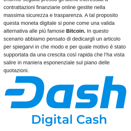
e
e
di
a
s
gr
contrattazioni finanziarie online gestite nella
b
dI
t
d
A
a
massima sicurezza e trasparenza. A tal proposito
o
n
s
p
m
questa moneta digitale si pone come una valida
o
p
alternativa alle più famose
Bitcoin.
In questo
scenario abbiamo pensato di dedicargli un articolo
k
per spiegarvi in che modo e per quale motivo è stato
supportata da una crescita così rapida che l’ha vista
salire in maniera esponenziale sul piano delle
quotazioni.