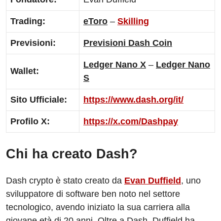
Trading:
eToro
–
Skilling
Previsioni:
Previsioni Dash Coin
Ledger Nano X
–
Ledger Nano
Wallet:
S
Sito Ufficiale:
https://www.dash.org/it/
Profilo X:
https://x.com/Dashpay
Chi ha creato Dash?
Dash crypto è stato creato da
Evan Duffield
, uno
sviluppatore di software ben noto nel settore
tecnologico, avendo iniziato la sua carriera alla
giovane età di 20 anni. Oltre a Dash, Duffield ha