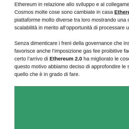
e
e
di
a
s
gr
Ethereum in relazione allo sviluppo e al collegam
b
dI
t
d
A
a
Cosmos molte cose sono cambiate in casa
Ethe
o
n
s
p
m
piattaforme molto diverse tra loro mostrando una ce
o
p
scalabilità in merito all’opportunità di processar
k
Senza dimenticare i freni della governance che ins
favorisce anche l’imposizione gas fee proibitive f
certo l’arrivo di
Ethereum 2.0
ha migliorato le cos
questo motivo abbiamo deciso di approfondire le su
quello che è in grado di fare.