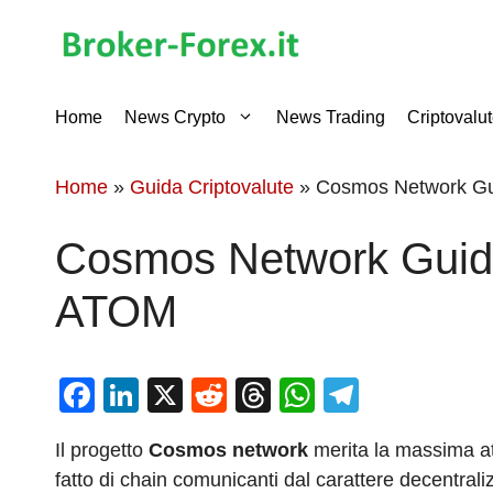
Vai
al
contenuto
Home
News Crypto
News Trading
Criptovalu
Home
»
Guida Criptovalute
»
Cosmos Network Gu
Cosmos Network Guida
ATOM
F
Li
X
R
T
W
T
a
n
e
hr
h
el
Il progetto
Cosmos network
merita la massima att
c
k
d
e
at
e
fatto di chain comunicanti dal carattere decentralizza