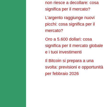
non riesce a decollare: cosa
significa per il mercato?
L’argento raggiunge nuovi
picchi: cosa significa per il
mercato?
Oro a 5.600 dollari: cosa
significa per il mercato globale
e i tuoi investimenti
Il Bitcoin si prepara a una
svolta: previsioni e opportunità
per febbraio 2026