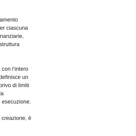
onamento
per ciascuna
inanziarie,
truttura
con l’intero
definisce un
ivo di limiti
la
o esecuzione.
a creazione, è