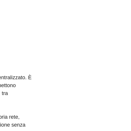
entralizzato. È
nettono
 tra
ria rete,
zione senza