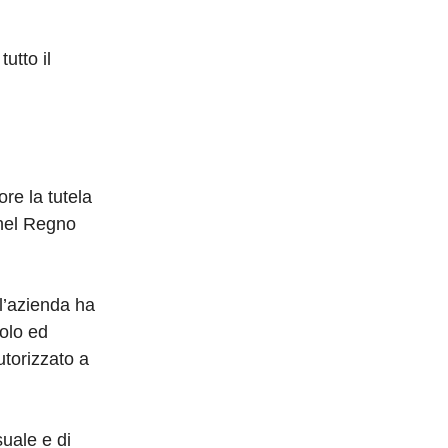
utto il
ore la tutela
 nel Regno
 l’azienda ha
solo ed
utorizzato a
uale e di