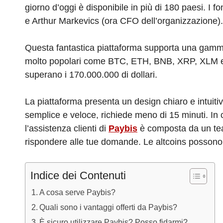
e
e
di
a
s
gr
giorno d’oggi è disponibile in più di 180 paesi. I 
b
dI
t
d
A
a
e Arthur Markevics (ora CFO dell’organizzazione).
o
n
s
p
m
o
p
Questa fantastica piattaforma supporta una gamma 
molto popolari come BTC, ETH, BNB, XRP, XLM e tan
k
superano i 170.000.000 di dollari.
La piattaforma presenta un design chiaro e intuitivo
semplice e veloce, richiede meno di 15 minuti. In c
l’assistenza clienti di
Paybis
è composta da un team
rispondere alle tue domande. Le altcoins possono e
Indice dei Contenuti
A cosa serve Paybis?
Quali sono i vantaggi offerti da Paybis?
È sicuro utilizzare Paybis? Posso fidarmi?