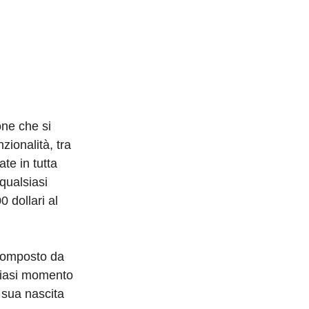
one che si
zionalità, tra
te in tutta
qualsiasi
0 dollari al
 composto da
lsiasi momento
 sua nascita