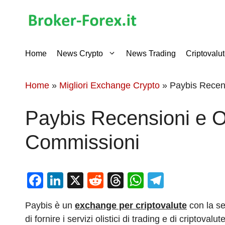
Vai
al
contenuto
Home
News Crypto
News Trading
Criptovalu
Home
»
Migliori Exchange Crypto
»
Paybis Recens
Paybis Recensioni e O
Commissioni
F
Li
X
R
T
W
T
a
n
e
hr
h
el
Paybis è un
exchange per criptovalute
con la se
c
k
d
e
at
e
di fornire i servizi olistici di trading e di criptov