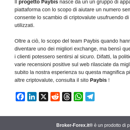
Il
progetto Paybis
nasce da un un gruppo di appas
piattaforma con lo scopo di aiutare un numero semp
consente lo scambio di criptovalute usufruendo di
utilizzati.
Oltre a ciò, lo scopo del team Paybis quando hanno
diventare uno dei migliori exchange, ma bensì quel
i clienti potessero sentirsi al sicuro. Difatti, la pol
varie recensioni positive sul web rilasciate da migl
subito la nostra esperienza su questa magnifica p
altre criptovalute, consulta il sito
Paybis
!
F
Li
X
R
T
W
T
a
n
e
hr
h
el
c
k
d
e
at
e
e
e
di
a
s
gr
Broker-Forex.it®
è un prodotto di 