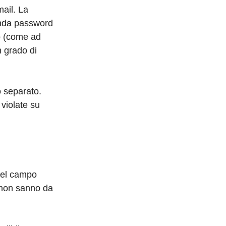
mail. La
conda password
no (come ad
 grado di
o separato.
 violate su
nel campo
 non sanno da