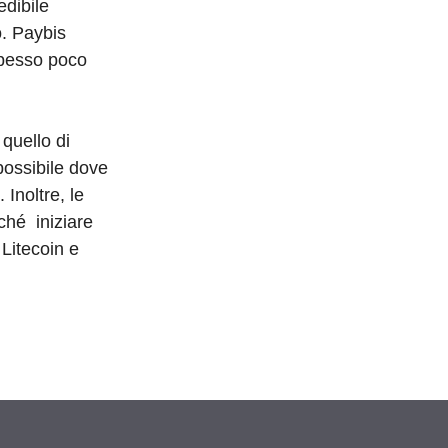
edibile
o. Paybis
spesso poco
quello di
possibile dove
 Inoltre, le
rché iniziare
 Litecoin e