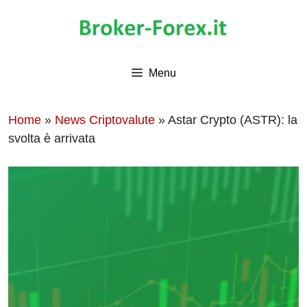
Vai
al
contenuto
Menu
Home
»
News Criptovalute
»
Astar Crypto (ASTR): la
svolta è arrivata