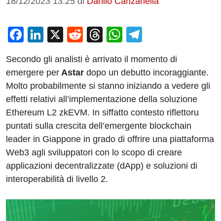
18/12/2023 13:25
di
Danilo Canzanella
F
Li
X
R
T
W
T
a
n
e
hr
h
el
Secondo gli analisti è arrivato il momento di
c
k
d
e
at
e
emergere per
Astar
dopo un debutto incoraggiante.
e
e
di
a
s
gr
Molto probabilmente si stanno iniziando a vedere gli
b
dI
t
d
A
a
effetti relativi all’implementazione della soluzione
o
n
s
p
m
Ethereum L2 zkEVM. In siffatto contesto riflettoru
o
p
puntati sulla crescita dell’emergente blockchain
leader in Giappone in grado di offrire una piattaforma
k
Web3 agli sviluppatori con lo scopo di creare
applicazioni decentralizzate (dApp) e soluzioni di
interoperabilità di livello 2.