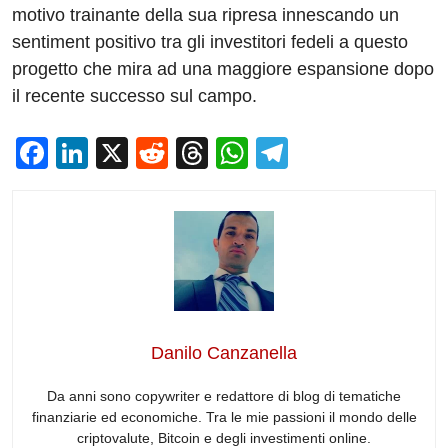
motivo trainante della sua ripresa innescando un
sentiment positivo tra gli investitori fedeli a questo
progetto che mira ad una maggiore espansione dopo
il recente successo sul campo.
F
Li
X
R
T
W
T
a
n
e
hr
h
el
c
k
d
e
at
e
e
e
di
a
s
gr
b
dI
t
d
A
a
o
n
s
p
m
o
p
Danilo Canzanella
k
Da anni sono copywriter e redattore di blog di tematiche
finanziarie ed economiche. Tra le mie passioni il mondo delle
criptovalute, Bitcoin e degli investimenti online.