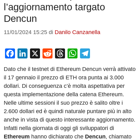
l’aggiornamento targato
Dencun
11/01/2024 15:25
di
Danilo Canzanella
F
Li
X
R
T
W
T
a
n
e
hr
h
el
Dato che il testnet di Ethereum Dencun verrà attivato
c
k
d
e
at
e
il 17 gennaio il prezzo di ETH ora punta ai 3.000
e
e
di
a
s
gr
dollari. Di conseguenza c’è molta aspettativa per
b
dI
t
d
A
a
questa implementazione della catena Ethereum.
o
n
s
p
m
Nelle ultime sessioni il suo prezzo è salito oltre i
o
p
2.600 dollari ed è quindi naturale puntare più in alto
anche in vista di questo interessante aggiornamento.
k
Infatti nella giornata di oggi gli sviluppatori di
Ethereum
hanno dichiarato che
Dencun
, chiamato