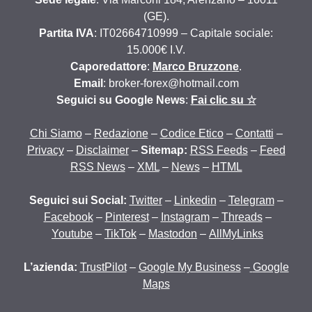
(GE).
Partita IVA
: IT02664710999 – Capitale sociale:
15.000€ I.V.
Caporedattore
:
Marco Bruzzone
.
Email
: broker-forex@hotmail.com
Seguici su Google News
:
Fai clic su ☆
Chi Siamo
–
Redazione
–
Codice Etico
–
Contatti
–
Privacy
–
Disclaimer
–
Sitemap:
RSS Feeds
–
Feed
RSS News
–
XML
–
News
–
HTML
Seguici sui Social:
Twitter
–
Linkedin
–
Telegram
–
Facebook
–
Pinterest
–
Instagram
–
Threads
–
Youtube
–
TikTok
–
Mastodon
–
AllMyLinks
L’azienda:
TrustPilot
–
Google My Business
–
Google
Maps