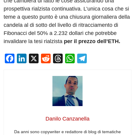
che cambierà di fatto le cose assicurando una
prospettiva rialzista continuativa. L’unica cosa che si
teme a questo punto è una chiusura giornaliera della
candela al di sotto del livello di ritracciamento di
Fibonacci del 50% a 2.232 dollari che potrebbe
invalidare la tesi rialzista
per il prezzo dell’ETH.
F
Li
X
R
T
W
T
a
n
e
hr
h
el
c
k
d
e
at
e
e
e
di
a
s
gr
b
dI
t
d
A
a
o
n
s
p
m
o
p
Danilo Canzanella
k
Da anni sono copywriter e redattore di blog di tematiche