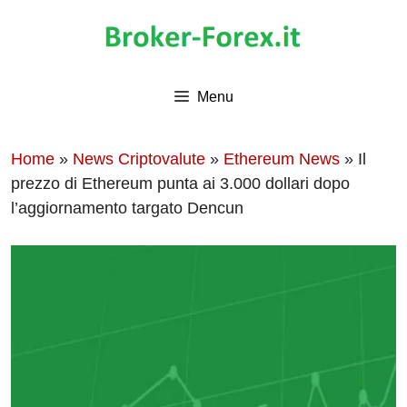
Vai
al
contenuto
Menu
Home
»
News Criptovalute
»
Ethereum News
»
Il
prezzo di Ethereum punta ai 3.000 dollari dopo
l’aggiornamento targato Dencun