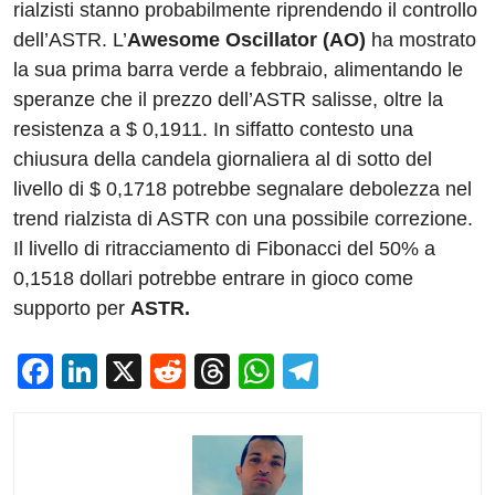
rialzisti stanno probabilmente riprendendo il controllo
dell’ASTR. L’
Awesome Oscillator (AO)
ha mostrato
la sua prima barra verde a febbraio, alimentando le
speranze che il prezzo dell’ASTR salisse, oltre la
resistenza a $ 0,1911. In siffatto contesto una
chiusura della candela giornaliera al di sotto del
livello di $ 0,1718 potrebbe segnalare debolezza nel
trend rialzista di ASTR con una possibile correzione.
Il livello di ritracciamento di Fibonacci del 50% a
0,1518 dollari potrebbe entrare in gioco come
supporto per
ASTR.
F
Li
X
R
T
W
T
a
n
e
hr
h
el
c
k
d
e
at
e
e
e
di
a
s
gr