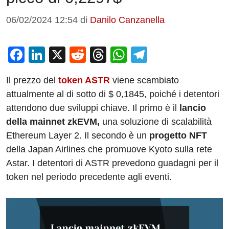
06/02/2024 12:54
di
Danilo Canzanella
F
Li
X
R
T
W
T
a
n
e
hr
h
el
Il prezzo del
token ASTR
viene scambiato
c
k
d
e
at
e
attualmente al di sotto di $ 0,1845, poiché i detentori
e
e
di
a
s
gr
attendono due sviluppi chiave. Il primo è il
lancio
b
dI
t
d
A
a
della mainnet zkEVM,
una soluzione di scalabilità
o
n
s
p
m
Ethereum Layer 2. Il secondo è un
progetto NFT
o
p
della Japan Airlines che promuove Kyoto sulla rete
Astar. I detentori di ASTR prevedono guadagni per il
k
token nel periodo precedente agli eventi.