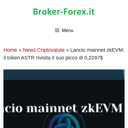
Vai
al
contenuto
Menu
Home
»
News Criptovalute
»
Lancio mainnet zkEVM:
il token ASTR rivisita il suo picco di 0,2297$