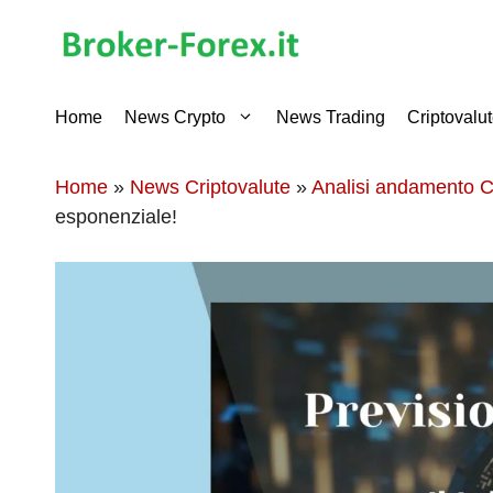
Vai
al
contenuto
Home
News Crypto
News Trading
Criptovalu
Home
»
News Criptovalute
»
Analisi andamento C
esponenziale!