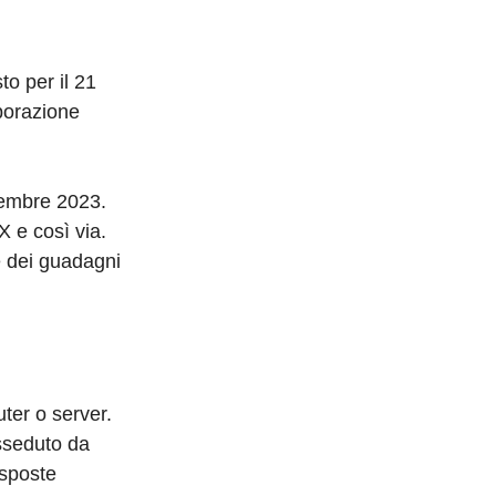
to per il 21
aborazione
vembre 2023.
X e così via.
e dei guadagni
ter o server.
sseduto da
isposte