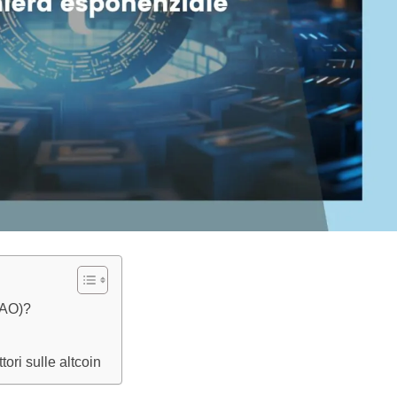
TAO)?
ttori sulle altcoin