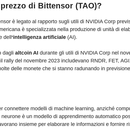
 prezzo di Bittensor (TAO)?
nsor è legato al rapporto sugli utili di NVIDIA Corp previs
mericana è specializzata nella produzione di unità di el
e dell
‘intelligenza artificiale
(AI).
o dagli
altcoin AI
durante gli utili di NVIDIA Corp nel no
te il rally del novembre 2023 includevano RNDR, FET, AGI
 molte delle monete che si stanno radunando in prevision
er connettere modelli di machine learning, anziché compu
ni neurone è un modello di apprendimento automatico po
avorano insieme per elaborare le informazioni e fornire r