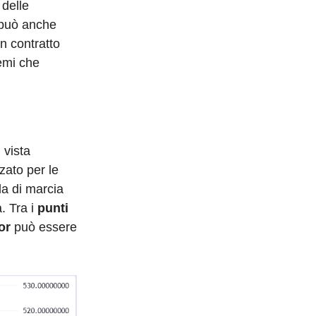
 delle
uò anche
n contratto
remi che
 vista
zzato per le
la di marcia
. Tra i
punti
or
può essere