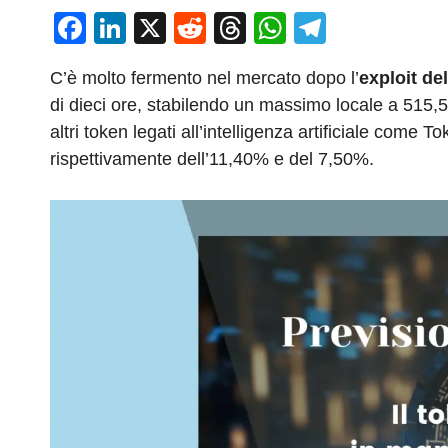
F
Li
X
R
T
W
T
a
n
e
hr
h
el
C’è molto fermento nel mercato dopo l’
exploit de
c
k
d
e
at
e
di dieci ore, stabilendo un massimo locale a 515
e
e
di
a
s
gr
altri token legati all’intelligenza artificiale com
b
dI
t
d
A
a
rispettivamente dell’11,40% e del 7,50%.
o
n
s
p
m
o
p
k