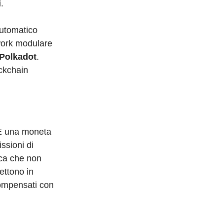
.
automatico
work modulare
Polkadot
.
ockchain
. È una moneta
ssioni di
ica che non
mettono in
compensati con