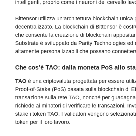
intelligenti, proprio come i neuroni del cervello l
Bittensor utilizza un’architettura blockchain unica
decentralizzato. La blockchain di Bittensor è costr
che consente la creazione di blockchain appositam
Substrate è sviluppato da Parity Technologies ed è
altamente personalizzabili che possano connetters
Che cos’è TAO: dalla moneta PoS allo st
TAO
è una criptovaluta progettata per essere util
Proof-of-Stake (PoS) basata sulla blockchain di E
transazione sulla rete TAO, nonché per guadagnare
richiede ai minatori di verificare le transazioni. I
stake i token TAO. I validatori vengono selezionat
token per il loro lavoro.