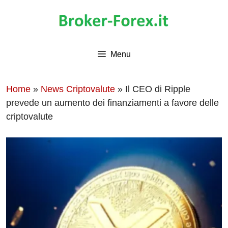
Vai
al
contenuto
Menu
Home
»
News Criptovalute
»
Il CEO di Ripple
prevede un aumento dei finanziamenti a favore delle
criptovalute