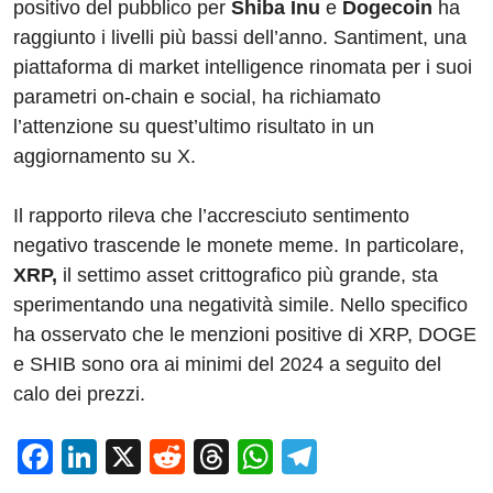
positivo del pubblico per
Shiba Inu
e
Dogecoin
ha
raggiunto i livelli più bassi dell’anno. Santiment, una
piattaforma di market intelligence rinomata per i suoi
parametri on-chain e social, ha richiamato
l’attenzione su quest’ultimo risultato in un
aggiornamento su X.
Il rapporto rileva che l’accresciuto sentimento
negativo trascende le monete meme. In particolare,
XRP,
il settimo asset crittografico più grande, sta
sperimentando una negatività simile. Nello specifico
ha osservato che le menzioni positive di XRP, DOGE
e SHIB sono ora ai minimi del 2024 a seguito del
calo dei prezzi.
F
Li
X
R
T
W
T
a
n
e
hr
h
el