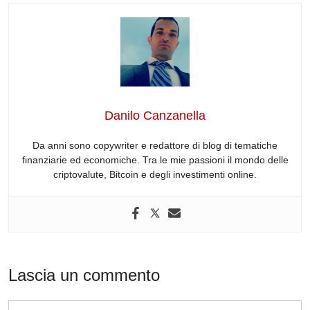
c
k
d
e
at
e
e
e
di
a
s
gr
b
dI
t
d
A
a
o
n
s
p
m
o
p
Danilo Canzanella
k
Da anni sono copywriter e redattore di blog di tematiche
finanziarie ed economiche. Tra le mie passioni il mondo delle
criptovalute, Bitcoin e degli investimenti online.
Lascia un commento
Commento