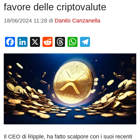
favore delle criptovalute
18/06/2024 11:28
di
Danilo Canzanella
F
Li
X
R
T
W
T
a
n
e
hr
h
el
c
k
d
e
at
e
e
e
di
a
s
gr
b
dI
t
d
A
a
o
n
s
p
m
o
p
k
Il CEO di Ripple, ha fatto scalpore con i suoi recenti