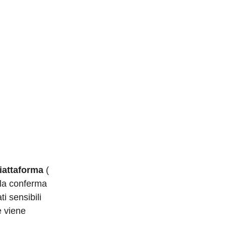
piattaforma
(
 la conferma
i sensibili
e viene