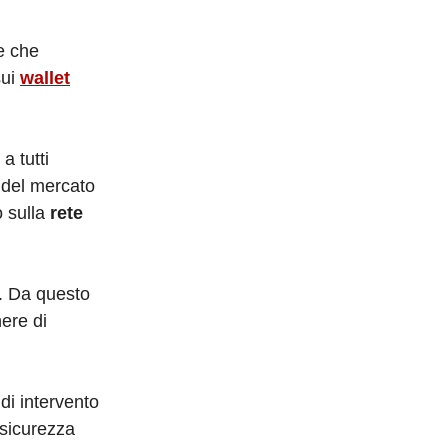
te che
sui
wallet
a tutti
o del mercato
o sulla
rete
e. Da questo
ere di
di intervento
 sicurezza