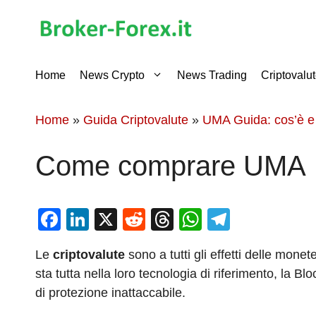
Vai
al
contenuto
Home
News Crypto
News Trading
Criptovalu
Home
»
Guida Criptovalute
»
UMA Guida: cos’è e
Come comprare UMA
F
Li
X
R
T
W
T
a
n
e
hr
h
el
Le
criptovalute
sono a tutti gli effetti delle monet
c
k
d
e
at
e
sta tutta nella loro tecnologia di riferimento, la
e
e
di
a
s
gr
di protezione inattaccabile.
b
dI
t
d
A
a