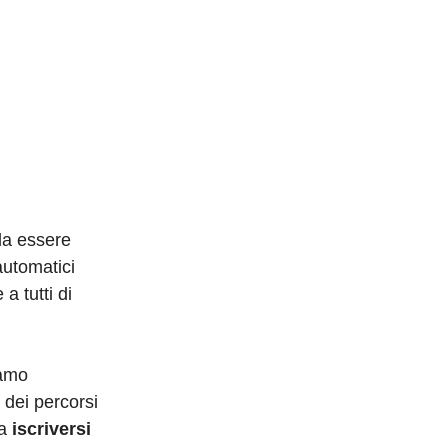
da essere
automatici
a tutti di
iamo
 dei percorsi
ta
iscriversi