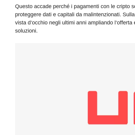
o
n
s
p
m
Questo accade perché i pagamenti con le cripto son
o
p
proteggere dati e capitali da malintenzionati. Sulla
vista d’occhio negli ultimi anni ampliando l’offerta
k
soluzioni.