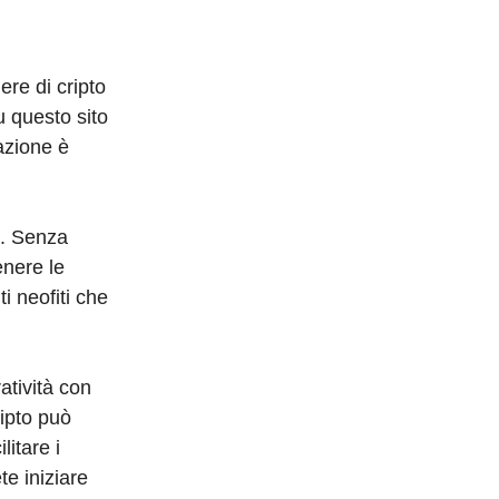
re di cripto
u questo sito
tazione è
o. Senza
enere le
i neofiti che
atività con
ripto può
litare i
e iniziare