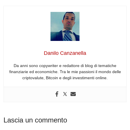
a
n
e
hr
h
el
c
k
d
e
at
e
e
e
di
a
s
gr
b
dI
t
d
A
a
o
n
s
p
m
o
p
Danilo Canzanella
k
Da anni sono copywriter e redattore di blog di tematiche
finanziarie ed economiche. Tra le mie passioni il mondo delle
criptovalute, Bitcoin e degli investimenti online.
Lascia un commento