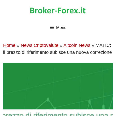
Vai
al
contenuto
Menu
Home
»
News Criptovalute
»
Altcoin News
»
MATIC:
il prezzo di riferimento subisce una nuova correzione