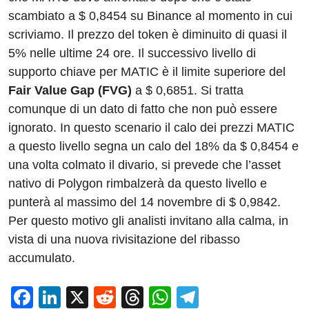
scambiato a $ 0,8454 su Binance al momento in cui
scriviamo. Il prezzo del token è diminuito di quasi il
5% nelle ultime 24 ore. Il successivo livello di
supporto chiave per MATIC è il limite superiore del
Fair Value Gap (FVG)
a $ 0,6851. Si tratta
comunque di un dato di fatto che non può essere
ignorato. In questo scenario il calo dei prezzi MATIC
a questo livello segna un calo del 18% da $ 0,8454 e
una volta colmato il divario, si prevede che l’asset
nativo di Polygon rimbalzerà da questo livello e
punterà al massimo del 14 novembre di $ 0,9842.
Per questo motivo gli analisti invitano alla calma, in
vista di una nuova rivisitazione del ribasso
accumulato.
F
Li
X
R
T
W
T