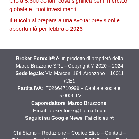
Oro a 5.600 dollari: cosa significa per il mercato
globale e i tuoi investimenti
Il Bitcoin si prepara a una svolta: previsioni e
opportunità per febbraio 2026
Broker-Forex.it®
è un prodotto di proprietà della
Marco Bruzzone SRL – Copyright © 2020 – 2024
Sede legale
: Via Marconi 184, Arenzano – 16011
(GE).
Partita IVA
: IT02664710999 – Capitale sociale:
15.000€ I.V.
Caporedattore
:
Marco Bruzzone
.
Email
: broker-forex@hotmail.com
Seguici su Google News
:
Fai clic su ☆
Chi Siamo
–
Redazione
–
Codice Etico
–
Contatti
–