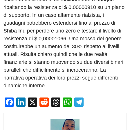
ribaltando la resistenza di $ 0,00000910 su un piano
di supporto. In un caso altamente rialzista, i
guadagni potrebbero estendersi fino al prezzo di
Shiba Inu per perdere uno zero e testare il livello di
resistenza di $ 0,00001066. Una mossa del genere
costituirebbe un aumento del 30% rispetto ai livelli
attuali. Risulta chiaro quindi che le due realtà
finanziarie si stanno muovendo su due diversi binari
paralleli che difficilmente si incroceranno. La
narrativa operativa dei loro prezzi segue differenti
dinamiche interne.
F
Li
X
R
T
W
T
a
n
e
hr
h
el
c
k
d
e
at
e