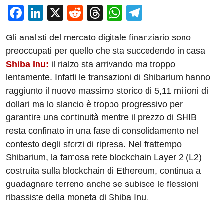
F
Li
X
R
T
W
T
a
n
e
hr
h
el
Gli analisti del mercato digitale finanziario sono
c
k
d
e
at
e
preoccupati per quello che sta succedendo in casa
e
e
di
a
s
gr
Shiba Inu:
il rialzo sta arrivando ma troppo
b
dI
t
d
A
a
lentamente. Infatti le transazioni di Shibarium hanno
o
n
s
p
m
raggiunto il nuovo massimo storico di 5,11 milioni di
o
p
dollari ma lo slancio è troppo progressivo per
garantire una continuità mentre il prezzo di SHIB
k
resta confinato in una fase di consolidamento nel
contesto degli sforzi di ripresa. Nel frattempo
Shibarium, la famosa rete blockchain Layer 2 (L2)
costruita sulla blockchain di Ethereum, continua a
guadagnare terreno anche se subisce le flessioni
ribassiste della moneta di Shiba Inu.