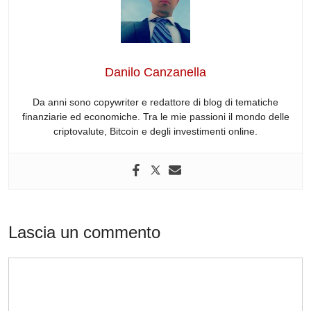
e
e
di
a
s
gr
b
dI
t
d
A
a
o
n
s
p
m
o
p
Danilo Canzanella
k
Da anni sono copywriter e redattore di blog di tematiche
finanziarie ed economiche. Tra le mie passioni il mondo delle
criptovalute, Bitcoin e degli investimenti online.
Lascia un commento
Commento