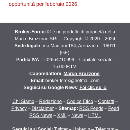
opportunità per febbraio 2026
Broker-Forex.it®
è un prodotto di proprietà della
Marco Bruzzone SRL – Copyright © 2020 – 2024
Sede legale
: Via Marconi 184, Arenzano – 16011
(GE).
Partita IVA
: IT02664710999 – Capitale sociale:
15.000€ I.V.
Caporedattore
:
Marco Bruzzone
.
Email
: broker-forex@hotmail.com
Seguici su Google News
:
Fai clic su ☆
Chi Siamo
–
Redazione
–
Codice Etico
–
Contatti
–
Privacy
–
Disclaimer
–
Sitemap:
RSS Feeds
–
Feed
RSS News
–
XML
–
News
–
HTML
Seguici sui Social:
Twitter
–
Linkedin
–
Telegram
–