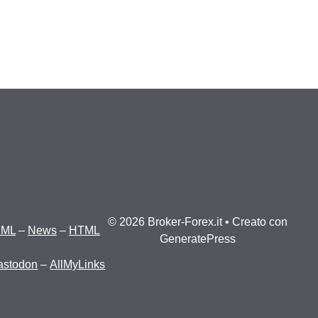
© 2026 Broker-Forex.it
• Creato con
XML
–
News
–
HTML
GeneratePress
astodon
–
AllMyLinks