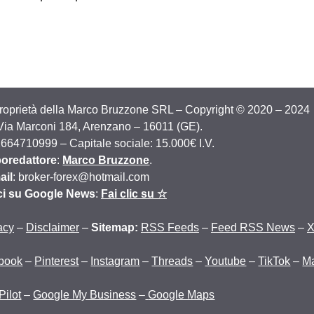
proprietà della Marco Bruzzone SRL – Copyright © 2020 – 2024
 Via Marconi 184, Arenzano – 16011 (GE).
2664710999 – Capitale sociale: 15.000€ I.V.
oredattore
:
Marco Bruzzone
.
ail
: broker-forex@hotmail.com
ci su Google News
:
Fai clic su ☆
acy
–
Disclaimer
–
Sitemap:
RSS Feeds
–
Feed RSS News
–
book
–
Pinterest
–
Instagram
–
Threads
–
Youtube
–
TikTok
–
M
Pilot
–
Google My Business
–
Google Maps