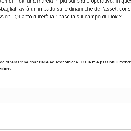
tori di Floki una marcia in più sul piano operativo. In qu
bagliati avrà un impatto sulle dinamiche dell’asset, cons
sioni. Quanto durerà la rinascita sul campo di Floki?
log di tematiche finanziarie ed economiche. Tra le mie passioni il mond
online.