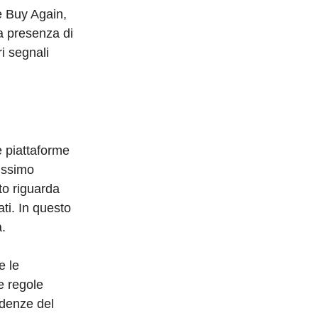
e Buy Again,
 la presenza di
i segnali
e piattaforme
issimo
to riguarda
ati. In questo
.
e le
e regole
ndenze del