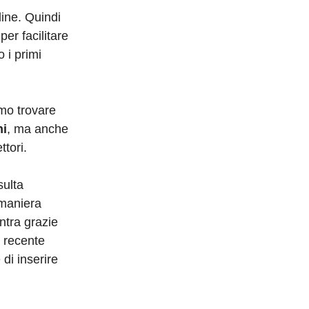
line. Quindi
er facilitare
o i primi
mo trovare
ni
, ma anche
ttori.
sulta
 maniera
ntra grazie
i recente
di inserire