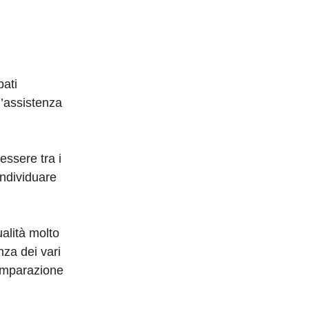
pati
l’assistenza
essere tra i
individuare
ualità molto
nza dei vari
 comparazione