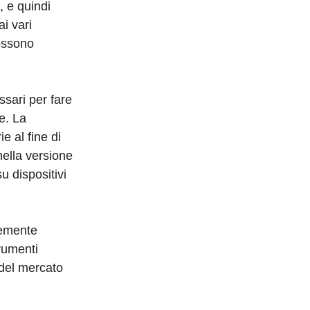
 e quindi
ai vari
possono
ssari per fare
e. La
e al fine di
nella versione
u dispositivi
temente
trumenti
 del mercato