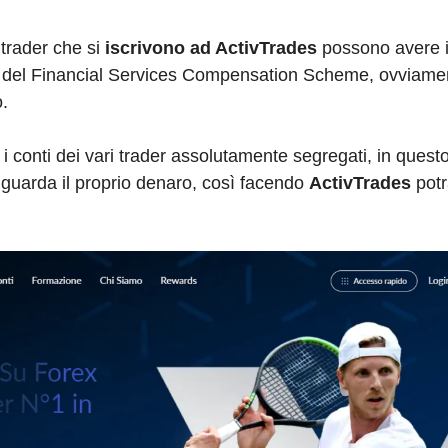
 trader che si
iscrivono ad ActivTrades
possono avere i
ione del Financial Services Compensation Scheme, ovviame
.
 i conti dei vari trader assolutamente segregati, in quest
iguarda il proprio denaro, così facendo
ActivTrades
potr