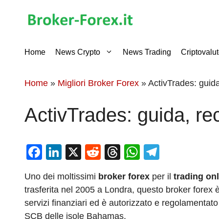
Vai
al
contenuto
Home
News Crypto
News Trading
Criptovalu
Home
»
Migliori Broker Forex
»
ActivTrades: guida
ActivTrades: guida, re
F
Li
X
R
T
W
T
a
n
e
hr
h
el
Uno dei moltissimi
broker forex
per il
trading on
c
k
d
e
at
e
trasferita nel 2005 a Londra, questo broker forex è
e
e
di
a
s
gr
servizi finanziari ed è autorizzato e regolamentat
b
dI
t
d
A
a
SCB delle isole Bahamas.