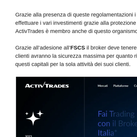
o
n
s
p
m
o
p
Grazie alla presenza di queste regolamentazioni i
effettuare i vari investimenti grazie alla protez
k
ActivTrades è membro anche di questo organismo
Grazie all’adesione all’
FSCS
il broker deve tenere
clienti avranno la sicurezza massima per quanto r
questi capitali per la sola attività dei suoi clienti.