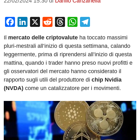
22/02/2024 15:30
di
Danilo Canzanella
F
Li
X
R
T
W
T
a
n
e
hr
h
el
Il
mercato delle criptovalute
ha toccato massimi
c
k
d
e
at
e
pluri-mestrali all’inizio di questa settimana, calando
e
e
di
a
s
gr
leggermente, prima di riprendersi all’inizio di questa
b
dI
t
d
A
a
mattina, quando i trader hanno preso nuovi profitti e
o
n
s
p
m
gli osservatori del mercato hanno considerato il
o
p
rapporto sugli utili del produttore di
chip Nvidia
(NVDA)
come un catalizzatore per i movimenti.
k