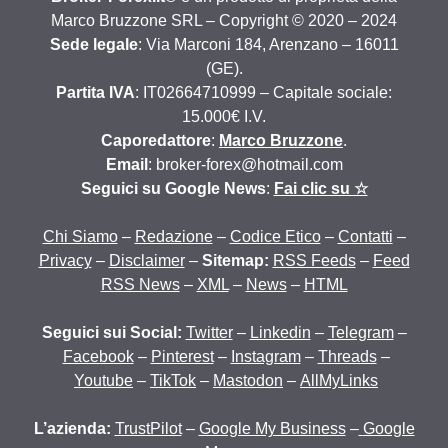
Marco Bruzzone SRL – Copyright © 2020 – 2024
Sede legale
: Via Marconi 184, Arenzano – 16011
(GE).
Partita IVA
: IT02664710999 – Capitale sociale:
15.000€ I.V.
Caporedattore
:
Marco Bruzzone
.
Email
: broker-forex@hotmail.com
Seguici su Google News
:
Fai clic su ☆
Chi Siamo
–
Redazione
–
Codice Etico
–
Contatti
–
Privacy
–
Disclaimer
–
Sitemap:
RSS Feeds
–
Feed
RSS News
–
XML
–
News
–
HTML
Seguici sui Social:
Twitter
–
Linkedin
–
Telegram
–
Facebook
–
Pinterest
–
Instagram
–
Threads
–
Youtube
–
TikTok
–
Mastodon
–
AllMyLinks
L’azienda:
TrustPilot
–
Google My Business
–
Google