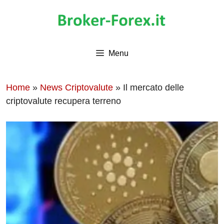
Vai
al
contenuto
Menu
Home
»
News Criptovalute
»
Il mercato delle
criptovalute recupera terreno