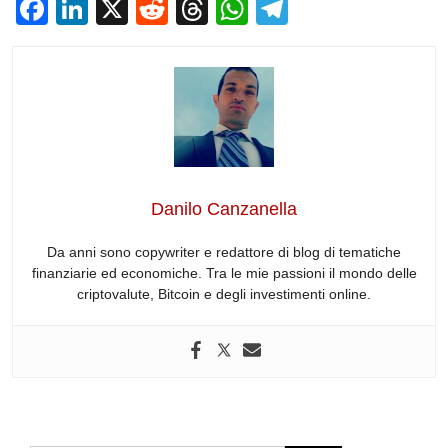
F
Li
X
R
T
W
T
a
n
e
hr
h
el
c
k
d
e
at
e
e
e
di
a
s
gr
b
dI
t
d
A
a
o
n
s
p
m
o
p
Danilo Canzanella
k
Da anni sono copywriter e redattore di blog di tematiche
finanziarie ed economiche. Tra le mie passioni il mondo delle
criptovalute, Bitcoin e degli investimenti online.