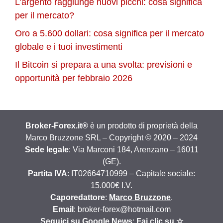
L’argento raggiunge nuovi picchi: cosa significa
per il mercato?
Oro a 5.600 dollari: cosa significa per il mercato
globale e i tuoi investimenti
Il Bitcoin si prepara a una svolta: previsioni e
opportunità per febbraio 2026
Broker-Forex.it®
è un prodotto di proprietà della
Marco Bruzzone SRL – Copyright © 2020 – 2024
Sede legale
: Via Marconi 184, Arenzano – 16011
(GE).
Partita IVA
: IT02664710999 – Capitale sociale:
15.000€ I.V.
Caporedattore
:
Marco Bruzzone
.
Email
: broker-forex@hotmail.com
Seguici su Google News
:
Fai clic su ☆