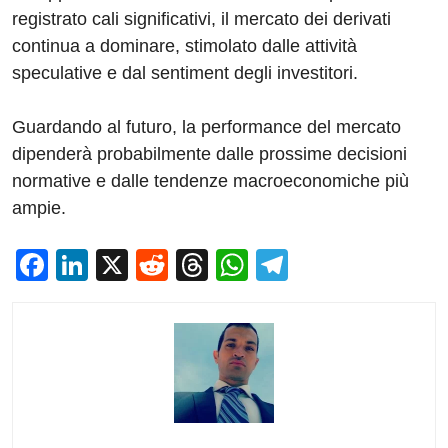
registrato cali significativi, il mercato dei derivati ​​
continua a dominare, stimolato dalle attività
speculative e dal sentiment degli investitori.
Guardando al futuro, la performance del mercato
dipenderà probabilmente dalle prossime decisioni
normative e dalle tendenze macroeconomiche più
ampie.
F
Li
X
R
T
W
T
a
n
e
hr
h
el
c
k
d
e
at
e
e
e
di
a
s
gr
b
dI
t
d
A
a
o
n
s
p
m