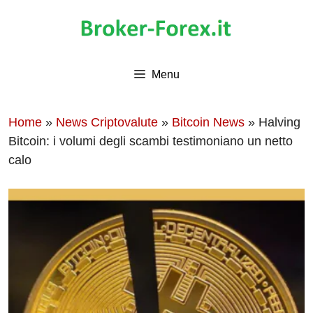
Vai
al
contenuto
Menu
Home
»
News Criptovalute
»
Bitcoin News
»
Halving
Bitcoin: i volumi degli scambi testimoniano un netto
calo