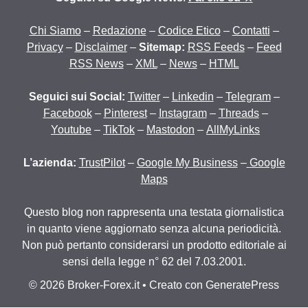
Chi Siamo
–
Redazione
–
Codice Etico
–
Contatti
–
Privacy
–
Disclaimer
–
Sitemap:
RSS Feeds
–
Feed
RSS News
–
XML
–
News
–
HTML
Seguici sui Social:
Twitter
–
Linkedin
–
Telegram
–
Facebook
–
Pinterest
–
Instagram
–
Threads
–
Youtube
–
TikTok
–
Mastodon
–
AllMyLinks
L’azienda:
TrustPilot
–
Google My Business
–
Google
Maps
Questo blog non rappresenta una testata giornalistica
in quanto viene aggiornato senza alcuna periodicità.
Non può pertanto considerarsi un prodotto editoriale ai
sensi della legge n° 62 del 7.03.2001.
© 2026 Broker-Forex.it
• Creato con
GeneratePress