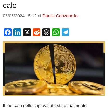
calo
06/06/2024 15:12
di
Danilo Canzanella
F
Li
X
R
T
W
T
a
n
e
hr
h
el
c
k
d
e
at
e
e
e
di
a
s
gr
b
dI
t
d
A
a
o
n
s
p
m
o
p
k
Il mercato delle criptovalute sta attualmente