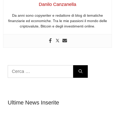
o
p
Danilo Canzanella
k
Da anni sono copywriter e redattore di blog di tematiche
finanziarie ed economiche. Tra le mie passioni il mondo delle
criptovalute, Bitcoin e degli investimenti online.
Ricerca
per:
Ultime News Inserite