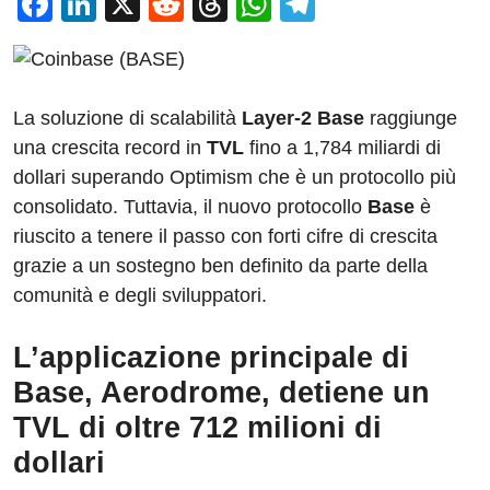
F
Li
X
R
T
W
T
a
n
e
hr
h
el
c
k
d
e
at
e
e
e
di
a
s
gr
La soluzione di scalabilità
Layer-2 Base
raggiunge
b
dI
t
d
A
a
una crescita record in
TVL
fino a 1,784 miliardi di
o
n
s
p
m
dollari superando Optimism che è un protocollo più
o
p
consolidato. Tuttavia, il nuovo protocollo
Base
è
riuscito a tenere il passo con forti cifre di crescita
k
grazie a un sostegno ben definito da parte della
comunità e degli sviluppatori.
L’applicazione principale di
Base, Aerodrome, detiene un
TVL di oltre 712 milioni di
dollari