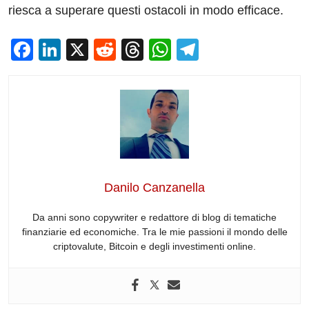
riesca a superare questi ostacoli in modo efficace.
F
Li
X
R
T
W
T
a
n
e
hr
h
el
c
k
d
e
at
e
e
e
di
a
s
gr
b
dI
t
d
A
a
o
n
s
p
m
o
p
Danilo Canzanella
k
Da anni sono copywriter e redattore di blog di tematiche
finanziarie ed economiche. Tra le mie passioni il mondo delle
criptovalute, Bitcoin e degli investimenti online.