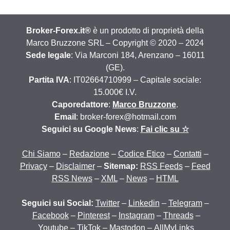
Broker-Forex.it®
è un prodotto di proprietà della
Marco Bruzzone SRL – Copyright © 2020 – 2024
Sede legale
: Via Marconi 184, Arenzano – 16011
(GE).
Partita IVA
: IT02664710999 – Capitale sociale:
15.000€ I.V.
Caporedattore
:
Marco Bruzzone
.
Email
: broker-forex@hotmail.com
Seguici su Google News
:
Fai clic su ☆
Chi Siamo
–
Redazione
–
Codice Etico
–
Contatti
–
Privacy
–
Disclaimer
–
Sitemap:
RSS Feeds
–
Feed
RSS News
–
XML
–
News
–
HTML
Seguici sui Social:
Twitter
–
Linkedin
–
Telegram
–
Facebook
–
Pinterest
–
Instagram
–
Threads
–
Youtube
–
TikTok
–
Mastodon
–
AllMyLinks